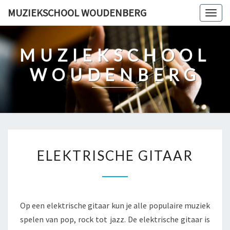
Ga
MUZIEKSCHOOL WOUDENBERG
Togg
naar
navig
de
content
MUZIEKSCHOOL
WOUDENBERG
ELEKTRISCHE
ELEKTRISCHE GITAAR
GITAAR
Op een elektrische gitaar kun je alle populaire muziek
spelen van pop, rock tot jazz. De elektrische gitaar is