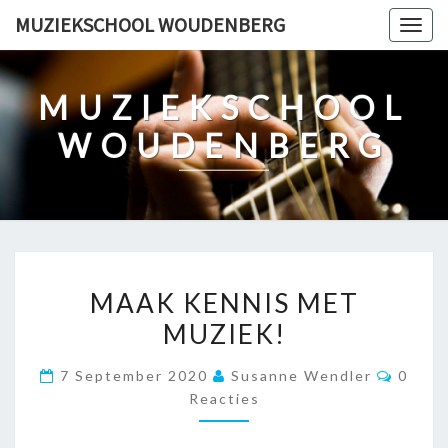
Ga
MUZIEKSCHOOL WOUDENBERG
Togg
naar
navig
de
content
MUZIEKSCHOOL
WOUDENBERG
MAAK
MAAK KENNIS MET
KENNIS
MUZIEK!
MET
MUZIEK!
Reacti
7 September 2020
Susanne Wendler
0
Reacties