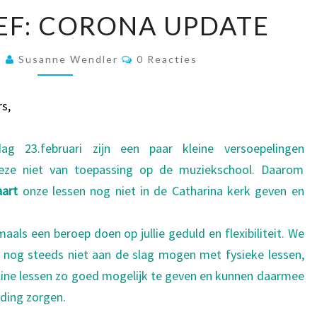
NIEUWSBRIEF:
EF: CORONA UPDATE
CORONA
UPDATE
Reacties
1
Susanne Wendler
0 Reacties
s,
ag 23.februari zijn een paar kleine versoepelingen
deze niet van toepassing op de muziekschool. Daarom
aart
onze lessen nog niet in de Catharina kerk geven en
als een beroep doen op jullie geduld en flexibiliteit. We
 nog steeds niet aan de slag mogen met fysieke lessen,
line lessen zo goed mogelijk te geven en kunnen daarmee
iding zorgen.