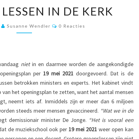
EINDELIJK!
 LESSEN IN DE KERK
LESSEN
IN
Reacties
1
Susanne Wendler
0 Reacties
DE
KERK
 vandaag
niet
in en daarmee worden de aangekondigde
 openingsplan per
19 mei 2021
doorgevoerd. Dat is de
ssen betrokken ministers en experts. Het kabinet vindt
van het openingsplan te zetten, want het aantal mensen
gt, neemt iets af. Inmiddels zijn er meer dan 6 miljoen
 worden steeds meer mensen gevaccineerd.
“Wat we in de
zegt demissionair minister De Jonge.
“Het is vooral een
 dat de muziekschool ook per
19 mei 2021
weer open kan
 personen en een docent. Grotere groepslessen zijn niet