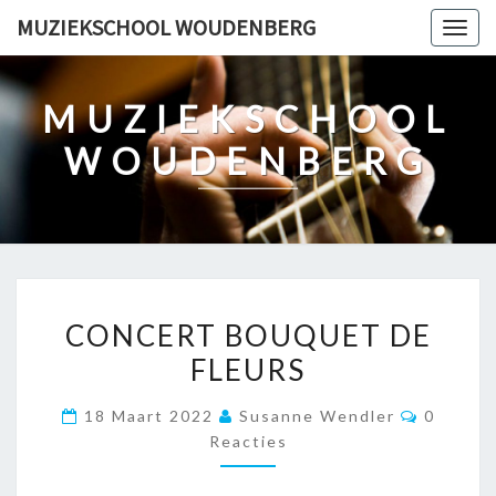
Ga
MUZIEKSCHOOL WOUDENBERG
Togg
naar
navig
de
content
MUZIEKSCHOOL
WOUDENBERG
CONCERT
CONCERT BOUQUET DE
BOUQUET
FLEURS
DE
FLEURS
Reacties
18 Maart 2022
Susanne Wendler
0
Reacties