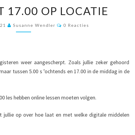
LESSEN
T 17.00 OP LOCATIE
TOT
17.00
Reacties
021
Susanne Wendler
0 Reacties
OP
LOCATIE
gisteren weer aangescherpt. Zoals jullie zeker gehoord
aar tussen 5.00 s ’ochtends en 17.00 in de middag in de
.00 les hebben online lessen moeten volgen.
jullie op over hoe laat en met welke digitale middelen